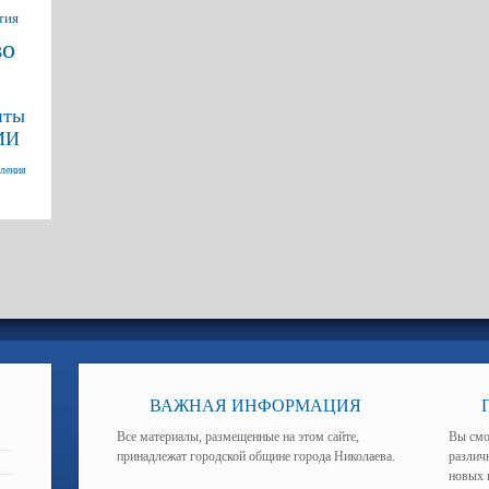
тия
во
нты
МИ
вления
ВАЖНАЯ ИНФОРМАЦИЯ
Все материалы, размещенные на этом сайте,
Вы смо
принадлежат городской общине города Николаева.
различ
новых 