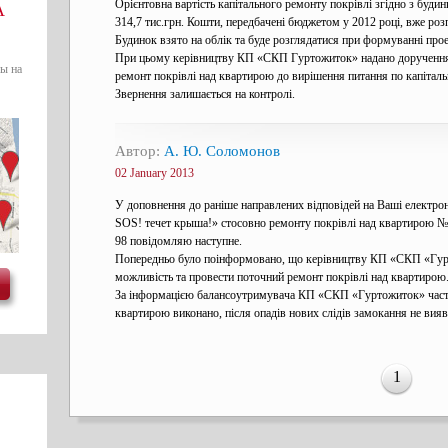
Орієнтовна вартість капітального ремонту покрівлі згідно з будин
А
314,7 тис.грн. Кошти, передбачені бюджетом у 2012 році, вже роз
Будинок взято на облік та буде розглядатися при формуванні прое
При цьому керівництву КП «СКП Гуртожиток» надано доручення 
ы на
ремонт покрівлі над квартирою до вирішення питання по капітал
Звернення залишається на контролі.
Автор:
А. Ю. Соломонов
02 January 2013
У доповнення до раніше направлених відповідей на Ваші електр
SOS! течет крыша!» стосовно ремонту покрівлі над квартирою № 
98 повідомляю наступне.
Попередньо було поінформовано, що керівництву КП «СКП «Гур
можливість та провести поточний ремонт покрівлі над квартирою
За інформацією балансоутримувача КП «СКП «Гуртожиток» част
квартирою виконано, після опадів нових слідів замокання не вияв
1