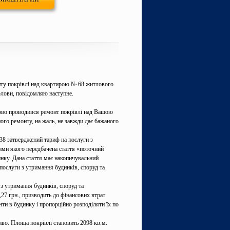
нту покрівлі над квартирою № 68 житлового
голови, повідомляю наступне.
во проводився ремонт покрівлі над Вашою
ого ремонту, на жаль, не завжди дає бажаного
38 затверджений тариф на послуги з
ими якого передбачена стаття «поточний
инку. Дана стаття має накопичувальний
послуги з утримання будинків, споруд та
з утримання будинків, споруд та
,27 грн., призводить до фінансових втрат
ти в будинку і пропорційно розподіляти їх по
во. Площа покрівлі становить 2098 кв.м.