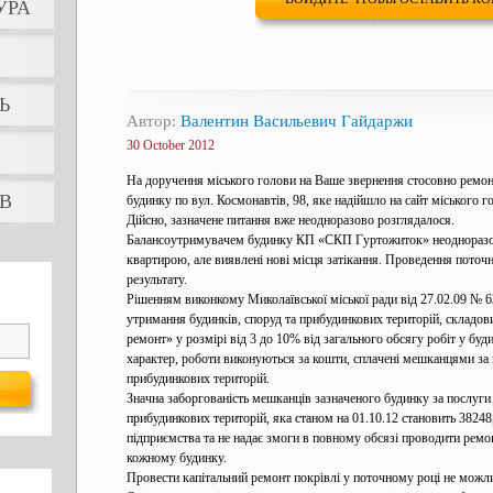
УРА
Ь
Автор:
Валентин Васильевич Гайдаржи
30 October 2012
На доручення міського голови на Ваше звернення стосовно ремо
В
будинку по вул. Космонавтів, 98, яке надійшло на сайт міського 
Дійсно, зазначене питання вже неодноразово розглядалося.
Балансоутримувачем будинку КП «СКП Гуртожиток» неодноразо
квартирою, але виявлені нові місця затікання. Проведення поточн
результату.
Рішенням виконкому Миколаївської міської ради від 27.02.09 № 6
утримання будинків, споруд та прибудинкових територій, складов
ремонт» у розмірі від 3 до 10% від загального обсягу робіт у буд
характер, роботи виконуються за кошти, сплачені мешканцями за 
прибудинкових територій.
Значна заборгованість мешканців зазначеного будинку за послуги 
прибудинкових територій, яка станом на 01.10.12 становить 38248
підприємства та не надає змоги в повному обсязі проводити ремон
кожному будинку.
Провести капітальний ремонт покрівлі у поточному році не можли