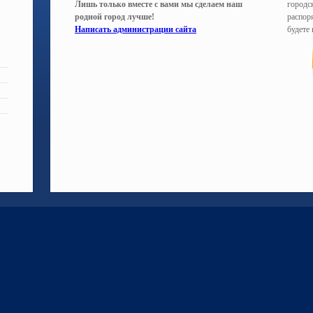
Лишь только вместе с вами мы сделаем наш
городс
родной город лучше!
распоря
Написать администрации сайта
будете 