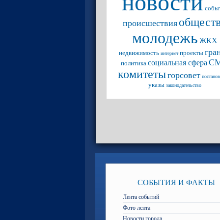
новости
собы
общест
происшествия
молодежь
ЖКХ
гра
недвижимость
проекты
интернет
С
социальная сфера
политика
комитеты
горсовет
постано
указы
законодательство
СОБЫТИЯ И ФАКТЫ
Лента событий
Фото лента
Новости города