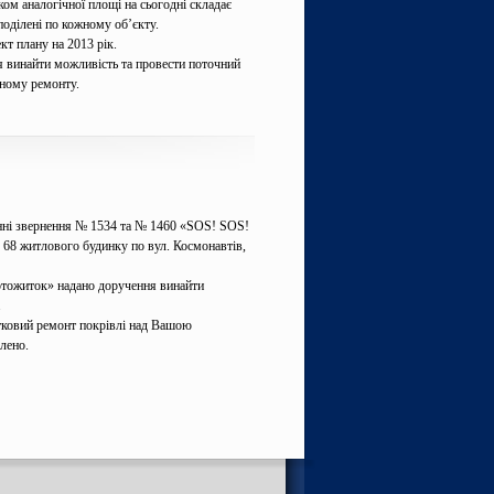
ком аналогічної площі на сьогодні складає
поділені по кожному об’єкту.
кт плану на 2013 рік.
винайти можливість та провести поточний
ьному ремонту.
онні звернення № 1534 та № 1460 «SOS! SOS!
68 житлового будинку по вул. Космонавтів,
тожиток» надано доручення винайти
.
ковий ремонт покрівлі над Вашою
лено.