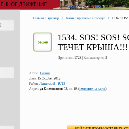
Главная Страница
>
Заяви о проблеме в городе!
>
1534. SOS
О
1534. SOS! SOS! S
ТЕЧЕТ КРЫША!!!
Прочитали
1723
| Комментариев
3
Автор:
Еленна
Дата:
15 October 2012
Район:
Ленинский - ЮТЗ
Адрес:
ул.Космонавтов 98, кв. 68 (
смотрите на карте
)
ВОЙДИТЕ ЧТОБЫ ОСТАВИТЬ К