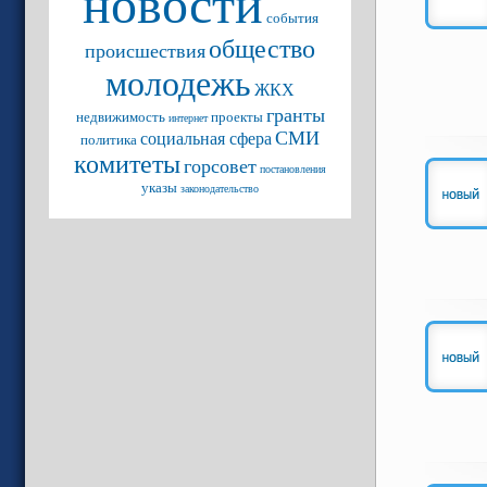
новости
события
общество
происшествия
молодежь
ЖКХ
гранты
недвижимость
проекты
интернет
СМИ
социальная сфера
политика
комитеты
горсовет
постановления
указы
законодательство