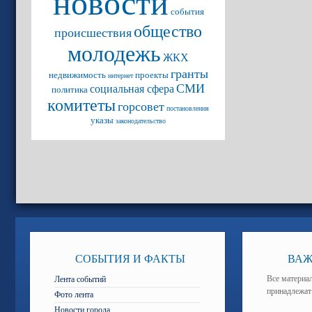
новости
события
общество
происшествия
молодежь
ЖКХ
гранты
недвижимость
проекты
интернет
СМИ
социальная сфера
политика
комитеты
горсовет
постановления
указы
законодательство
СОБЫТИЯ И ФАКТЫ
ВАЖ
Все материал
Лента событий
принадлежат
Фото лента
Новости города