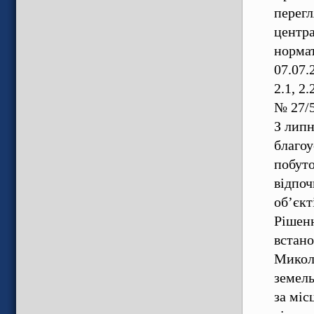
перегл
центра
нормат
07.07.
2.1, 2
№ 27/5
З липн
благоу
побуто
відпоч
об’єкт
Рішенн
встано
Микола
земель
за міс