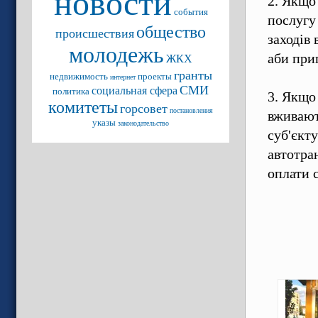
новости
2. Якщо
события
послугу
общество
происшествия
заходів
молодежь
аби при
ЖКХ
гранты
недвижимость
проекты
интернет
СМИ
социальная сфера
политика
3. Якщо
комитеты
горсовет
постановления
вживают
указы
законодательство
суб'єкт
автотра
оплати 