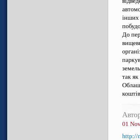
відвед
автомо
інших 
побудо
До пер
вищевк
органі
паркув
земель
так як
Облаш
коштів
Авто
01 No
http:/