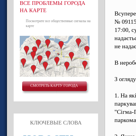
ВСЕ ПРОБЛЕМЫ ГОРОДА
НА КАРТЕ
Всупере
№ 09115
Посмотрите все общественные сигналы на
карте
17:00, 
надаєтьс
не надає
В нероб
З огляд
СМОТРЕТЬ КАРТУ ГОРОДА
1. На як
паркува
"Сігма-
паркома
КЛЮЧЕВЫЕ СЛОВА