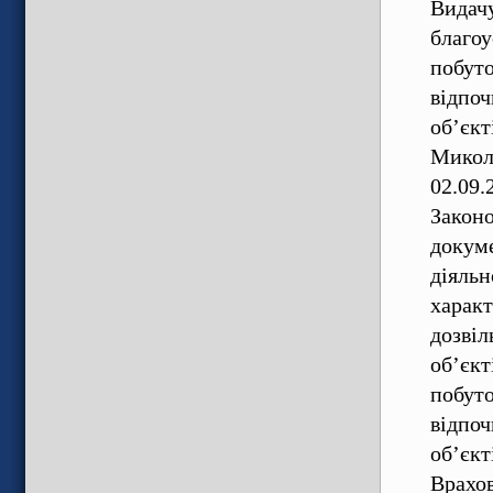
Видачу
благоу
побуто
відпоч
об’єкт
Микола
02.09.
Законо
докуме
діяльн
характ
дозвіл
об’єкт
побуто
відпоч
об’єкт
Врахов