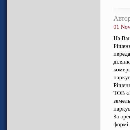
Авто
01 No
На Ва
Рішенн
переда
ділянк
комерц
паркув
Рішенн
ТОВ «Е
земель
паркув
За оре
формі.