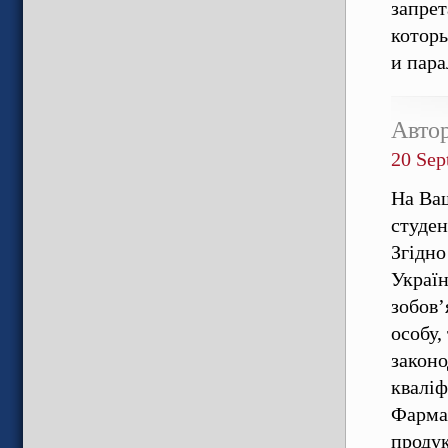
запрет
которы
и пар
Авто
20 Sep
На Ва
студен
Згідно
Україн
зобов’
особу,
законо
кваліф
Фармац
продук