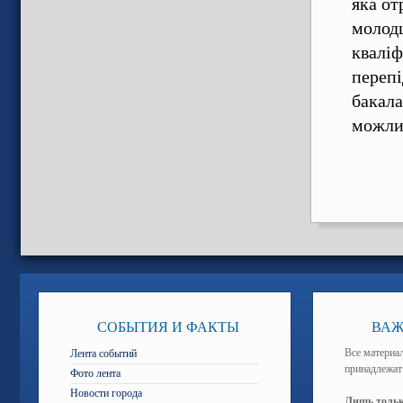
яка от
молодш
кваліф
перепі
бакала
можли
СОБЫТИЯ И ФАКТЫ
ВАЖ
Все материал
Лента событий
принадлежат
Фото лента
Новости города
Лишь тольк