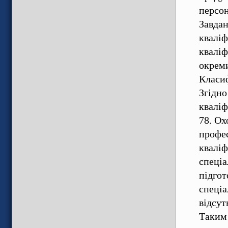
персон
Завдан
кваліф
кваліф
окреми
Класи
Згідно
кваліф
78. Ох
профе
кваліф
спеціа
підгот
спеціа
відсут
Таким