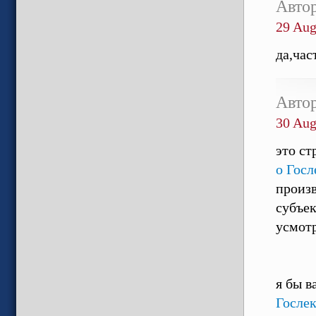
Авто
29 Aug
да,ча
Авто
30 Aug
это ст
о Гос
произв
субъек
усмотр
я бы в
Госле