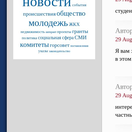
новости
события
студен
общество
происшествия
молодежь
ЖКХ
Авто
гранты
недвижимость
проекты
интернет
СМИ
социальная сфера
политика
29 Aug
комитеты
горсовет
постановления
Я вам 
указы
законодательство
в этом
Авто
29 Aug
интер
частн