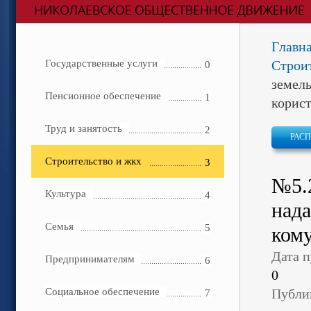
Главн
Государственные услуги
Строи
0
земель
Пенсионное обеспечение
1
корис
Труд и занятость
2
РАС
Строительство и жкх
3
№5.
Культура
4
нада
Семья
5
кому
Дата 
Предпринимателям
6
0
Социальное обеспечение
Публи
7