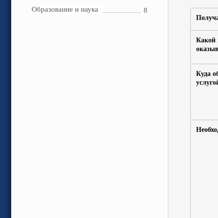
Образование и наука
8
Получ
Какой 
оказыв
Куда о
услуго
Необх