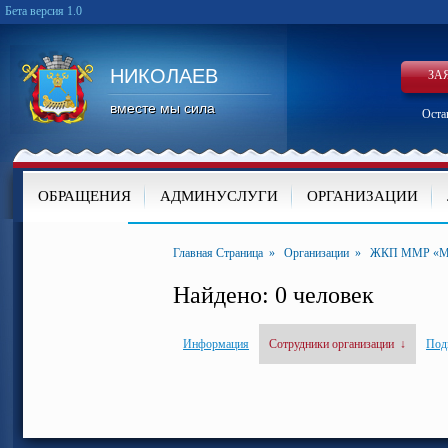
Бета версия 1.0
НИКОЛАЕВ
ЗА
вместе мы сила
Оста
ОБРАЩЕНИЯ
АДМИНУСЛУГИ
ОРГАНИЗАЦИИ
КАРТА
Главная Страница
»
Организации
»
ЖКП ММР «М
Найдено: 0 человек
Информация
Сотрудники организации
↓
Под