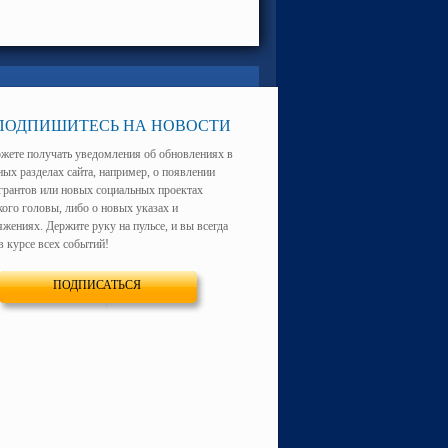
ПОДПИШИТЕСЬ НА НОВОСТИ
жете получать уведомления об обновлениях в
ных разделах сайта, например, о появлении
грантов или новых социальных проектах
кого головы, либо о новых указах и
жениях. Держите руку на пульсе, и вы всегда
в курсе всех событий!
ПОДПИСАТЬСЯ