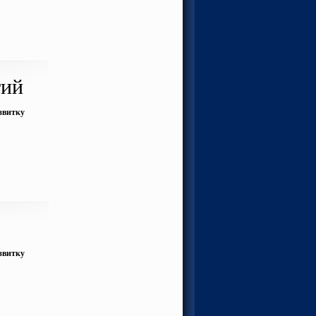
тий
озвитку
озвитку