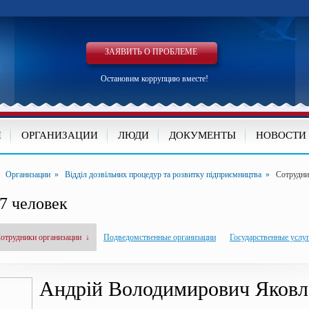
ЗАЯВИТЬ О ПРОБЛЕМЕ
Остановим коррупцию вместе!
И
ОРГАНИЗАЦИИ
ЛЮДИ
ДОКУМЕНТЫ
НОВОСТИ
»
Организации
»
Відділ дозвільних процедур та розвитку підприємництва
»
Сотрудни
7 человек
отрудники организации
↓
Подведомственные организации
Государственные услу
Андрій Володимирович Яковл