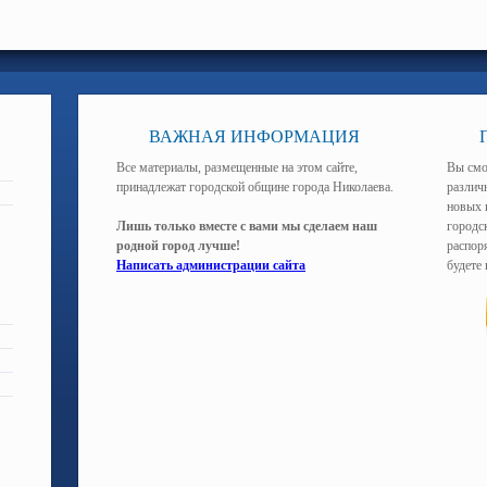
ВАЖНАЯ ИНФОРМАЦИЯ
Все материалы, размещенные на этом сайте,
Вы смо
принадлежат городской общине города Николаева.
различ
новых 
Лишь только вместе с вами мы сделаем наш
городс
родной город лучше!
распоря
Написать администрации сайта
будете 