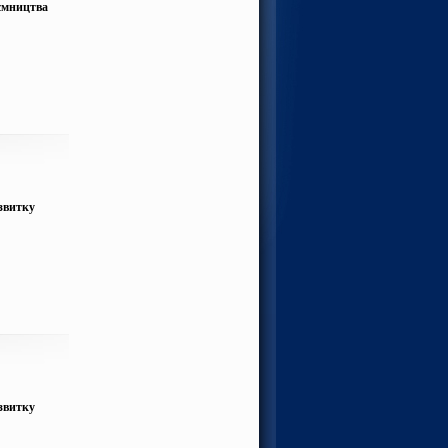
иємництва
озвитку
озвитку