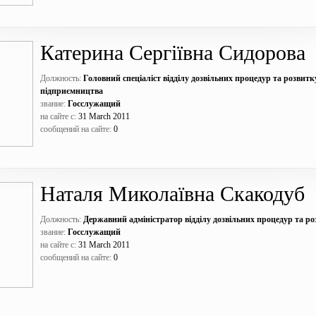
Катерина Сергіївна Сидорова
Должность:
Головний спеціаліст відділу дозвільних процедур та розвитк
підприємництва
звание:
Госслужащий
на сайте с:
31 March 2011
сообщений на сайте:
0
Наталя Миколаївна Скакодуб
Должность:
Державний адміністратор відділу дозвільних процедур та р
звание:
Госслужащий
на сайте с:
31 March 2011
сообщений на сайте:
0