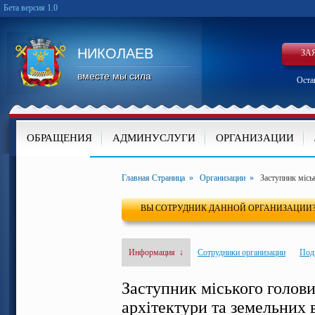
Бета версия 1.0
НИКОЛАЕВ
ЗА
вместе мы сила
Оста
ОБРАЩЕНИЯ
АДМИНУСЛУГИ
ОРГАНИЗАЦИИ
КАРТА
Главная Страница
»
Организации
»
Заступник місь
ВЫ СОТРУДНИК ДАННОЙ ОРГАНИЗАЦИИ
Информация
↓
Сотрудники организации
Под
Заступник міського голови
архітектури та земельних 