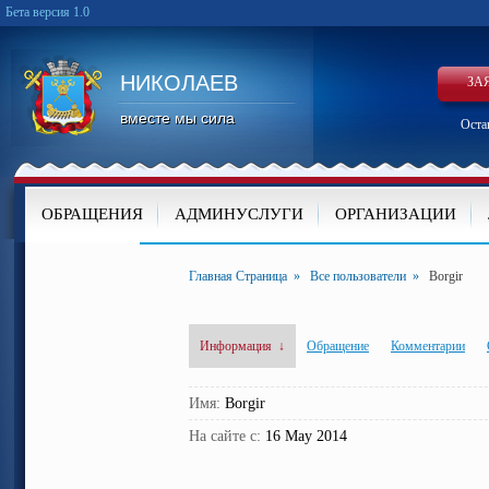
Бета версия 1.0
НИКОЛАЕВ
ЗА
вместе мы сила
Оста
ОБРАЩЕНИЯ
АДМИНУСЛУГИ
ОРГАНИЗАЦИИ
КАРТА
Главная Страница
»
Все пользователи
»
Borgir
Информация
↓
Обращение
Комментарии
Имя:
Borgir
На сайте с:
16 May 2014