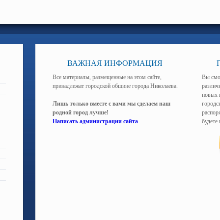
ВАЖНАЯ ИНФОРМАЦИЯ
Все материалы, размещенные на этом сайте,
Вы смо
принадлежат городской общине города Николаева.
различ
новых 
Лишь только вместе с вами мы сделаем наш
городс
родной город лучше!
распоря
Написать администрации сайта
будете 