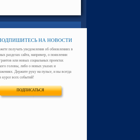
ПОДПИШИТЕСЬ НА НОВОСТИ
жете получать уведомления об обновлениях в
ных разделах сайта, например, о появлении
грантов или новых социальных проектах
кого головы, либо о новых указах и
жениях. Держите руку на пульсе, и вы всегда
в курсе всех событий!
ПОДПИСАТЬСЯ