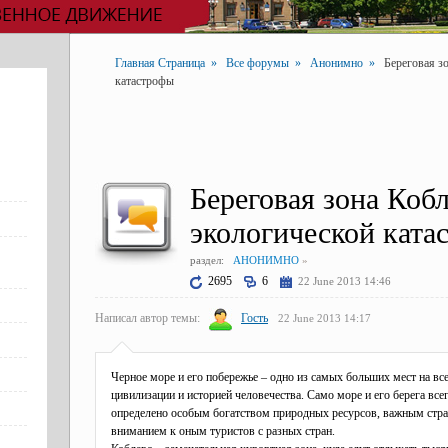
Главная Страница
»
Все форумы
»
Анонимно
»
Береговая з
катастрофы
Береговая зона Кобл
экологической ката
раздел:
АНОНИМНО
»
2695
6
22 June 2013 14:46
Написал автор темы:
Гость
22 June 2013 14:17
Черное море и его побережье – одно из самых больших мест на вс
цивилизации и историей человечества. Само море и его берега все
определено особым богатством природных ресурсов, важным стр
вниманием к оным туристов с разных стран.