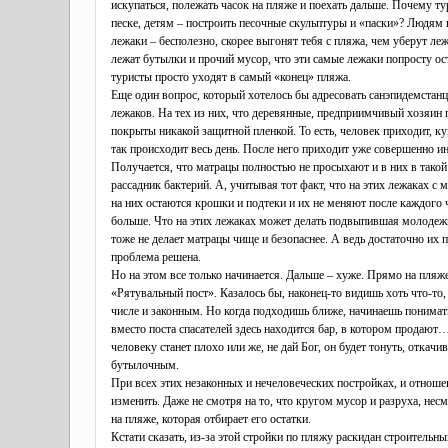
искупаться, полежать часок на пляже и поехать дальше. Почему т
песке, детям – построить песочные скульптуры и «паски»? Людям 
лежаки – бесполезно, скорее выгонят тебя с пляжа, чем уберут леж
лежат бутылки и прочий мусор, что эти самые лежаки попросту ос
туристы просто уходят в самый «конец» пляжа.
Еще один вопрос, который хотелось бы адресовать санэпидемстанц
лежаков. На тех из них, что деревянные, предприимчивый хозяин
покрыты никакой защитной пленкой. То есть, человек приходит, к
так происходит весь день. После него приходит уже совершенно ино
Получается, что матрацы полностью не просыхают и в них в тако
рассадник бактерий. А, учитывая тот факт, что на этих лежаках с 
на них остаются крошки и подтеки и их не меняют после каждого ч
больше. Что на этих лежаках может делать подвыпившая молодежь 
тоже не делает матрацы чище и безопаснее. А ведь достаточно их 
проблема решена.
Но на этом все только начинается. Дальше – хуже. Прямо на пляже,
«Рятувальный пост». Казалось бы, наконец-то видишь хоть что-то
числе и законным. Но когда подходишь ближе, начинаешь понимать,
вместо поста спасателей здесь находится бар, в котором продают…
человеку станет плохо или же, не дай Бог, он будет тонуть, откач
бутылочным.
При всех этих незаконных и нечеловеческих постройках, и отноше
изменить. Даже не смотря на то, что кругом мусор и разруха, нес
на пляже, которая отбирает его остатки.
Кстати сказать, из-за этой стройки по пляжу раскидан строительн