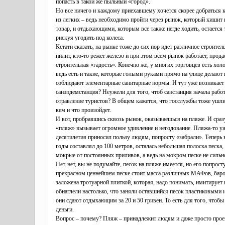
попасть в такой же пыльный «город».
Но все ничего и каждому приехавшему хочется скорее добраться к 
из легких – ведь необходимо пройти через рынок, который кишит
товар, и отдыхающими, которым все также негде ходить, остается
рискуя угодить под колеса.
Кстати сказать, на рынке тоже до сих пор идет различное строительс
пилит, кто-то режет железо и при этом всем рынок работает, прода
строительная «гадость». Конечно же, у многих торговцев есть хол
ведь есть и такие, которые голыми руками прямо на улице делают 
соблюдают элементарные санитарные нормы. И тут уже возникает 
санэпдемстанция? Неужели для того, чтоб санстанция начала рабо
отравление туристов? В общем кажется, что госслужбы тоже ушли 
кем и что произойдет.
И вот, пробравшись сквозь рынок, оказываешься на пляже. И сразу
«пляж» вызывает огромное удивление и негодование. Пляжа-то у
десятилетия приносил пользу людям, попросту «забрали». Теперь
годы составлял до 100 метров, осталась небольшая полоска песка, 
мокрые от постоянных приливов, а ведь на мокром песке не сильн
Нет-нет, вы не подумайте, песок на пляже имеется, но его попрост
прекрасном ценнейшем песке стоит масса различных МАФов, баров
заложена тротуарной плиткой, которая, надо понимать, имитирует
обнаглели настолько, что заняли оставшийся песок пластиковыми
они сдают отдыхающим за 20 и 50 гривен. То есть для того, чтобы
деньги.
Вопрос – почему? Пляж – принадлежит людям и даже просто про