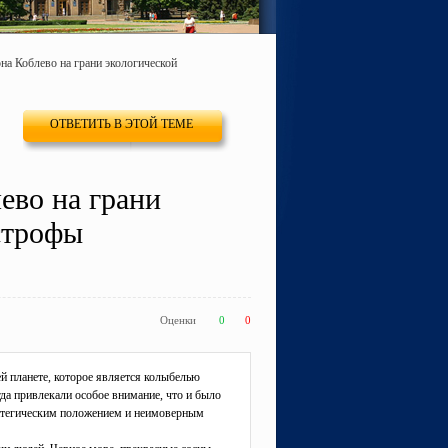
она Коблево на грани экологической
ОТВЕТИТЬ В ЭТОЙ ТЕМЕ
ево на грани
строфы
Оценки
0
0
ей планете, которое является колыбелью
гда привлекали особое внимание, что и было
атегическим положением и неимоверным