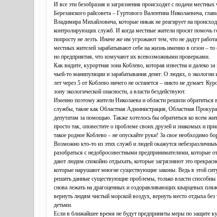
И все эти безобразия и загрязнения происходят с подачи местных 
Березанского райсовета – Гуртового Валентина Николаевича, гла
Владимира Михайловича, которые никак не реагирует на происход
контролирующих служб. И когда местные жители просят помочь г
попросту не лезть. Иначе же им угрожают тем, что не дадут рабо
местных жителей зарабатывают себе на жизнь именно в сезон – то 
но предприятия, что измучают их всевозможными проверками.
Как видите, курортная зона Коблево, которая известна и далеко з
чьей-то манипуляции и зарабатывания денег. О людях, о экологии и
лет через 5 от Коблево ничего не останется – никто не думает. К
зону экологической опасности, а власти бездействуют.
Именно поэтому жители Николаева и области решили обратиться 
службы, такие как Областная Администрация, Областная Прокурат
депутатам за помощью. Также хотелось бы обратиться ко всем жит
просто так, оповестите о проблеме своих друзей и знакомых и прис
такое родное Коблево – не опускайте руки! За свое необходимо бо
Возможно кто-то из этих служб и людей окажутся небезразличным
разобраться с недобросовестными предпринимателями, которые от
дают людям спокойно отдыхать, которые загрязняют это прекрасно
которые нарушают многие существующие законы. Ведь в этой ситу
решить данные существующие проблемы, только власти способны 
снова лежать на драгоценных и оздоравливающих кварцевых пляж
вернуть людям чистый морской воздух, вернуть место отдыха без 
детьми.
Если в ближайшее время не будут предприняты меры по защите к