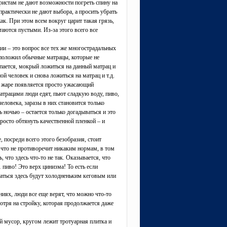
уристам не дают возможности погреть спину на
практически не дают выбора, а просить убрать
ак. При этом всем вокруг царит такая грязь,
таются пустыми. Из-за этого всего все
ии – это вопрос все тех же многострадальных
 положил обычные матрацы, которые не
упается, мокрый ложиться на данный матрац и
й человек и снова ложиться на матрац и т.д.
й жаре появляется просто ужасающий
матрацами люди едят, пьют сладкую воду, пиво,
еловека, заразы в них становится только
ночью – остается только догадываться и это
просто обтянуть качественной пленкой – и
 посреди всего этого безобразия, стоит
, что не противоречит никаким нормам, в том
 что здесь что-то не так. Оказывается, что
 пиво! Это верх цинизма! То есть если
иваться здесь будут холодненьким кеговым или
ниях, люди все еще верят, что можно что-то
мотря на стройку, которая продолжается даже
ый мусор, кругом лежит тротуарная плитка и