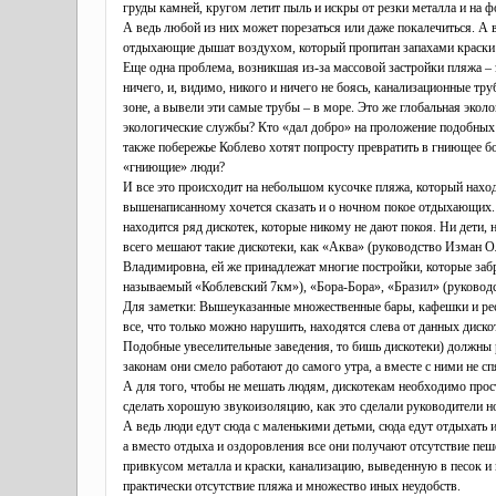
груды камней, кругом летит пыль и искры от резки металла и на ф
А ведь любой из них может порезаться или даже покалечиться. А 
отдыхающие дышат воздухом, который пропитан запахами краски 
Еще одна проблема, возникшая из-за массовой застройки пляжа – э
ничего, и, видимо, никого и ничего не боясь, канализационные тр
зоне, а вывели эти самые трубы – в море. Это же глобальная экол
экологические службы? Кто «дал добро» на проложение подобных
также побережье Коблево хотят попросту превратить в гниющее бол
«гниющие» люди?
И все это происходит на небольшом кусочке пляжа, который наход
вышенаписанному хочется сказать и о ночном покое отдыхающих. А
находится ряд дискотек, которые никому не дают покоя. Ни дети, 
всего мешают такие дискотеки, как «Аква» (руководство Изман 
Владимировна, ей же принадлежат многие постройки, которые заб
называемый «Коблевский 7км»), «Бора-Бора», «Бразил» (руководс
Для заметки: Вышеуказанные множественные бары, кафешки и рес
все, что только можно нарушить, находятся слева от данных диско
Подобные увеселительные заведения, то бишь дискотеки) должны р
законам они смело работают до самого утра, а вместе с ними не с
А для того, чтобы не мешать людям, дискотекам необходимо прост
сделать хорошую звукоизоляцию, как это сделали руководители н
А ведь люди едут сюда с маленькими детьми, сюда едут отдыхать 
а вместо отдыха и оздоровления все они получают отсутствие пе
привкусом металла и краски, канализацию, выведенную в песок и 
практически отсутствие пляжа и множество иных неудобств.