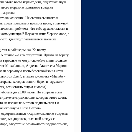
оне этого всего играют дети, отдыхают люди.
вместо морского приятного воздуха
и ацетона.
то канализация. Не стесняясь никого и
убы здесь проложили прямо в песке, в пляжной
огическая проблема. Что себе думают власти и
 коммуникаций? Неужели наше Черное море, а
ото, где будут развлекаться такие же
ится в районе рынка. Ко всему
 точнее – о его отсутствии. Прямо на берегу
ни взрослые не могут спокойно спать. Больше
Олег Михайлович, Авдеева-Акентьева Марина
рали огромную часть береговой зоны и так
тво Боз Олег), а также дискотека «Малибу».
тораны, которые заняли берег и нарушают
тек, если стоять лицом к морю).
аботать до 23.00 часов. Но вопреки всем
пят даже те отдыхающие, которые этого хотят.
о на несколько метров поднять стены и
очного клуба «Роза Ветров».
и оздоравливаться люди пенсионного возраста,
шеходных дорожек, пыльный воздух с
море, отсутствие возможности здорового сна,