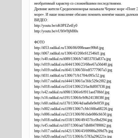
необратимый характер со сложнейшими последствиями.
Древние жители Средиземноморья называли Черное море «Понт Эв
море». И наше поколение обязано помнить мненёие наших далеких
ВИДЕО:
http://youtu.be/oK0PEZetEy0
http://youtu.be/vU9iW9jM80s
ФОТО
http://i053.radikal.ru/1306/06/098eaaec99b8.jpg
http://i067.radikal.ru/1306/43/260c612546d1.jpg
http://s40.radikal.ru/i089/1306/b7/4853703a837a.jpg
http://s019.radikal.ru/i644/1306/23/68ee67a50d40.jpg
http://s019.radikal.ru/i641/1306/50/edf5777907a3.jpg
http://i031.radikal.ru/1306/71/b1704c095c52.jpg
http://s017.radikal.ru/i444/1306/1a/3fdc529e2f82.jpg
http://s018.radikal.ru/i514/1306/23/fac8df0f7f38.jpg
http://s42.radikal.ru/i098/1306/e6/f911aed70bbf.jpg
http://s16.radikal.ru/i191/1306/fe/b9b24138f38f.jpg
http://s60.radikal.ru/i170/1306/4d/aa8a0e9e0f59.jpg
http://s002.radikal.ru/i199/1306/7c/bb166ba68226.jpg
http://s006.radikal.ru/i213/1306/9f/cbde086cbb50.jpg
http://s018.radikal.ru/i518/1306/49/457fcc0bd294.jpg
http://s45.radikal.ru/i107/1306/ad/7db884789062.jpg
http://s017.radikal.ru/i421/1306/43/69986a209d7b.jpg
http://s020.radikal.ru/i711/1306/fc/5783a296221e.jpg