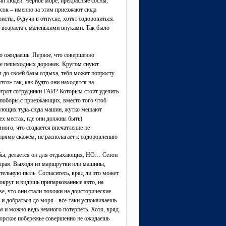
ячи людей. Черное море, прекрасные сосны,
сок – именно за этим приезжают сюда
сты, будучи в отпуске, хотят оздоровиться.
 возраста с маленькими внуками. Так было
го ожидаешь. Первое, что совершенно
ие пешеходных дорожек. Кругом снуют
я до своей базы отдыха, тебя может попросту
тся» так, как будто они находятся на
мотрят сотрудники ГАИ? Которым стоит уделить
ь поборы с приезжающих, вместо того чтоб
нующих туда-сюда машин, жутко мешают
х местах, где они должны быть)
ого, что создается впечатление не
 прямо скажем, не располагает к оздоровлению
ь бы, делается он для отдыхающих, НО… Сезон
ни края. Выходя из маршрутки или машины,
тельную пыль. Согласитесь, вряд ли это может
округ и видишь припаркованные авто, на
ве, что они стали похожи на доисторические
 и добраться до моря - все-таки успокаиваешь
м и можно ведь немного потерпеть. Хотя, вряд
морское побережье совершенно не ожидаешь