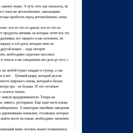
самому морю. А путь этот, как оказалось, не
 все теми же автомобилями, завозящими
 только пробегать перед автомобилями, снова
тво: кто-то что-то красит, кто-то что-то
ет продукты питания, на которые летит вся эта
одильники, все закрыто и как положено, но
шаурму и хот-доги, которые явно не
другой вопрос – куда смотрит
тать, необходимо серьезное массовое
в отпуск и им совершенно нет дела до того, с
 же любой турист впадает в ступор, а сам
же и нет… Ценный кварц, который долгие
 вместо широкого пляжа, который в былые
метра три – не больше. И эти «остатки»
о хочется лежать.
у заняли предприниматели. Теперь на
, пивнух, ресторанов. Еще одна часть пляжа
 набережную. А некоторые питейные заведения
 и деревянными лежаками, столиками, которые
 занять место на пляже, необходимо заплатить
езжающий мимо человек может остановиться,