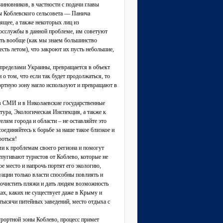
чиновников, в частности с подачи главы
вы Коблевского сельсовета — Панича
ящее, а также некоторых лиц из
осслужбы в данной проблеме, им советуют
тать вообще (как мы знаем большинство
есть летом), что закроют их пусть небольшие,
а пределами Украины, превращается в объект
 о том, что если так будет продолжаться, то
урортную зону нагло используют и превращают в
в СМИ и в Николаевские государственные
ура, Экологическая Инспекция, а также к
елям города и области – не оставляйте это
оединяйтесь к борьбе за наше такое близкое и
роться!
и к проблемам своего региона и помогут
пугивают туристов от Коблево, которые не
е место и напрочь портят его экологию,
ации только власти способны повлиять и
очистить пляжи и дать людям возможность
ах, каких не существует даже в Крыму и
тысячи питейных заведений, место отдыха с
урортной зоны Коблево, процесс примет