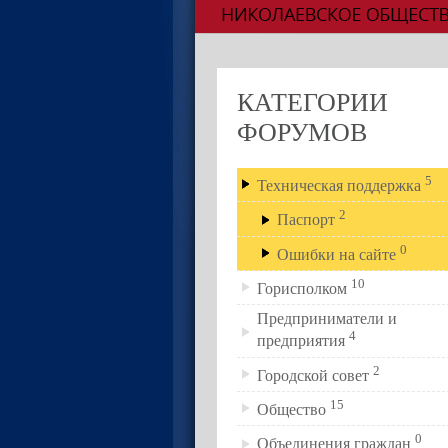
КАТЕГОРИИ
ФОРУМОВ
5
Техническая поддержка
2
Паспорт
0
Ошибки на сайте
10
Горисполком
Предприниматели и
4
предприятия
2
Городской совет
15
Общество
0
Объединения граждан